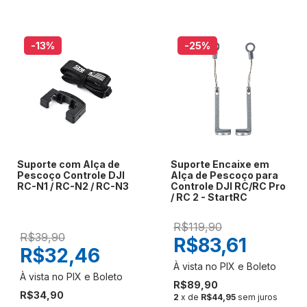
-13
%
-25
%
Suporte com Alça de
Suporte Encaixe em
Pescoço Controle DJI
Alça de Pescoço para
RC-N1 / RC-N2 / RC-N3
Controle DJI RC/RC Pro
/ RC 2 - StartRC
R$119,90
R$39,90
R$83,61
R$32,46
R$89,90
R$34,90
2
x de
R$44,95
sem juros