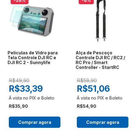
-28
%
-8
%
Películas de Vidro para
Alça de Pescoço
Tela Controle DJI RC e
Controle DJI RC / RC2 /
DJI RC 2 - Sunnylife
RC Pro / Smart
Controller - StartRC
R$49,90
R$59,90
R$33,39
R$51,06
R$35,90
R$54,90
Comprar agora
Comprar agora