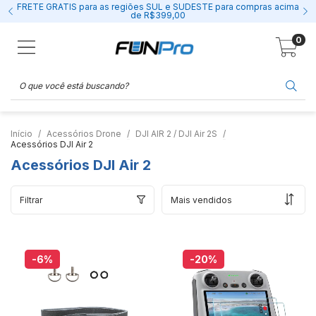
FRETE GRÁTIS para as regiões SUL e SUDESTE para compras acima
de R$399,00
0
Início
Acessórios Drone
DJI AIR 2 / DJI Air 2S
Acessórios DJI Air 2
Acessórios DJI Air 2
Filtrar
-6
%
-20
%