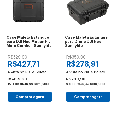
Case Maleta Estanque
Case Maleta Estanque
para DJI Neo Motion Fly
para Drone DJI Neo -
More Combo - Sunnylife
Sunnylife
R$529,90
R$359,90
R$427,71
R$278,91
R$459,90
R$299,90
10
x de
R$45,99
sem juros
9
x de
R$33,32
sem juros
Comprar agora
Comprar agora