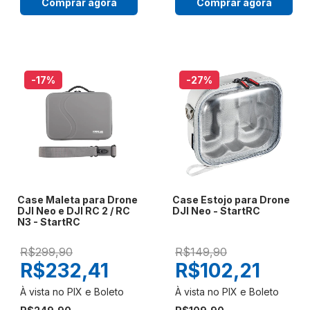
Comprar agora
Comprar agora
-17
%
-27
%
Case Maleta para Drone
Case Estojo para Drone
DJI Neo e DJI RC 2 / RC
DJI Neo - StartRC
N3 - StartRC
R$299,90
R$149,90
R$232,41
R$102,21