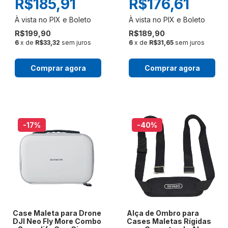
R$185,91
R$176,61
R$199,90
R$189,90
6
x de
R$33,32
sem juros
6
x de
R$31,65
sem juros
Comprar agora
Comprar agora
-17
%
-40
%
Case Maleta para Drone
Alça de Ombro para
DJI Neo Fly More Combo
Cases Maletas Rígidas