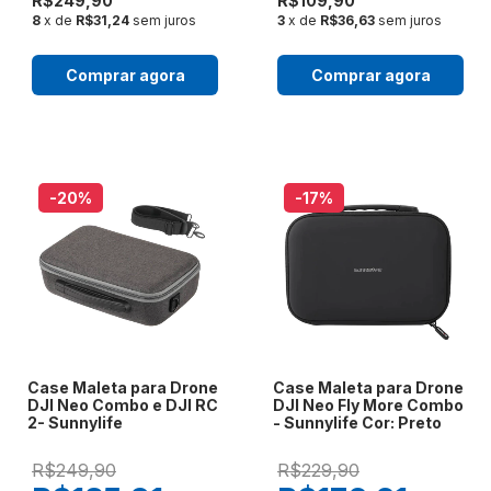
R$249,90
R$109,90
8
x de
R$31,24
sem juros
3
x de
R$36,63
sem juros
Comprar agora
Comprar agora
-20
%
-17
%
Case Maleta para Drone
Case Maleta para Drone
DJI Neo Combo e DJI RC
DJI Neo Fly More Combo
2- Sunnylife
- Sunnylife Cor: Preto
R$249,90
R$229,90