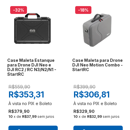
-32
%
-18
%
Case Maleta Estanque
Case Maleta para Drone
para Drone DJI Neo e
DJI Neo Motion Combo -
DJI RC2 / RC N3/N2/N1 -
StartRC
StartRC
R$559,90
R$399,90
R$353,31
R$306,81
R$379,90
R$329,90
10
x de
R$37,99
sem juros
10
x de
R$32,99
sem juros