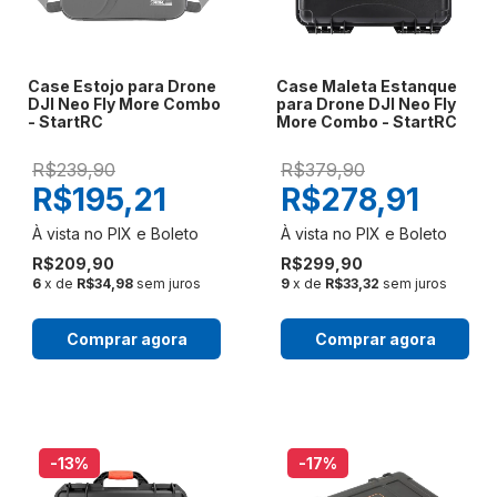
Case Estojo para Drone
Case Maleta Estanque
DJI Neo Fly More Combo
para Drone DJI Neo Fly
- StartRC
More Combo - StartRC
R$239,90
R$379,90
R$195,21
R$278,91
R$209,90
R$299,90
6
x de
R$34,98
sem juros
9
x de
R$33,32
sem juros
Comprar agora
Comprar agora
-13
%
-17
%