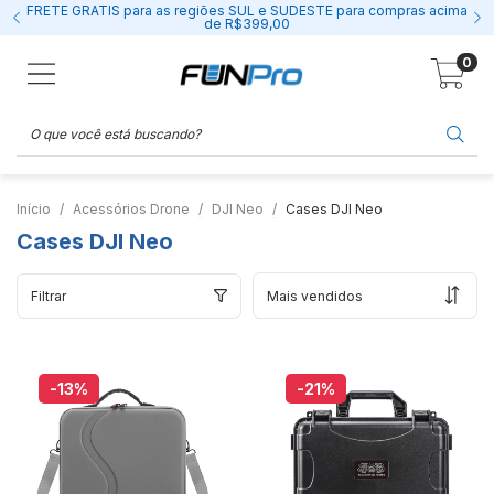
FRETE GRÁTIS para as regiões SUL e SUDESTE para compras acima
de R$399,00
0
Início
Acessórios Drone
DJI Neo
Cases DJI Neo
Cases DJI Neo
Filtrar
-13
%
-21
%