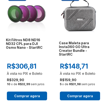
Kit Filtros ND8 ND16
Case Maleta para
ND32 CPL para DJI
Insta360 GO Ultra
Osmo Nano - StartRC
Creator Bundle -
StartRC
R$306,81
R$148,71
R$329,90
R$159,90
10
x de
R$32,99
sem juros
5
x de
R$31,98
sem juros
Comprar agora
Comprar agora