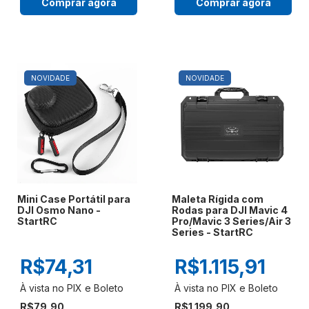
Comprar agora
Comprar agora
NOVIDADE
NOVIDADE
Mini Case Portátil para
Maleta Rígida com
DJI Osmo Nano -
Rodas para DJI Mavic 4
StartRC
Pro/Mavic 3 Series/Air 3
Series - StartRC
R$74,31
R$1.115,91
R$79,90
R$1.199,90