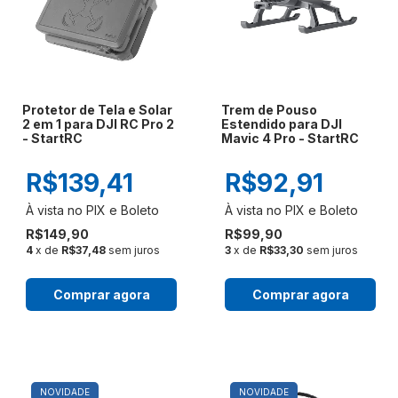
Protetor de Tela e Solar
Trem de Pouso
2 em 1 para DJI RC Pro 2
Estendido para DJI
- StartRC
Mavic 4 Pro - StartRC
R$139,41
R$92,91
R$149,90
R$99,90
4
x de
R$37,48
sem juros
3
x de
R$33,30
sem juros
Comprar agora
Comprar agora
NOVIDADE
NOVIDADE