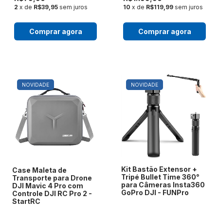
2
x de
R$39,95
sem juros
10
x de
R$119,99
sem juros
Comprar agora
Comprar agora
NOVIDADE
NOVIDADE
Kit Bastão Extensor +
Case Maleta de
Tripé Bullet Time 360°
Transporte para Drone
para Câmeras Insta360
DJI Mavic 4 Pro com
GoPro DJI - FUNPro
Controle DJI RC Pro 2 -
StartRC