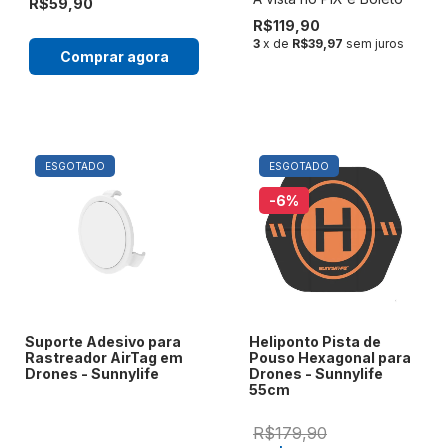
R$59,90
R$119,90
3
x de
R$39,97
sem juros
Comprar agora
ESGOTADO
ESGOTADO
-6
%
Suporte Adesivo para
Heliponto Pista de
Rastreador AirTag em
Pouso Hexagonal para
Drones - Sunnylife
Drones - Sunnylife
55cm
R$179,90