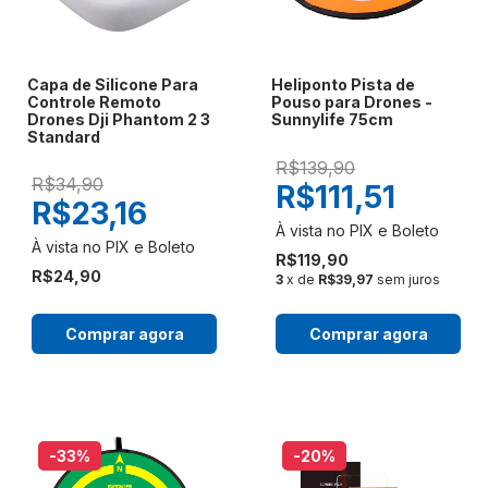
Capa de Silicone Para
Heliponto Pista de
Controle Remoto
Pouso para Drones -
Drones Dji Phantom 2 3
Sunnylife 75cm
Standard
R$139,90
R$34,90
R$111,51
R$23,16
R$119,90
R$24,90
3
x de
R$39,97
sem juros
Comprar agora
Comprar agora
-33
%
-20
%