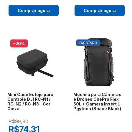
Comprar agora
Comprar agora
-20
%
ESGOTADO
Mini Case Estojo para
Mochila para Câmeras
Controle DJI RC-N1 /
e Drones OnePro Flex
RC-N2 / RC-N3 - Cor
50L + Camera Insert L -
Cinza
Pgytech (Space Black)
R$99,90
R$74,31