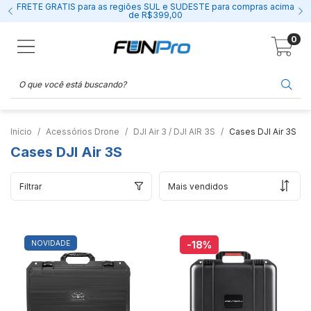
FRETE GRÁTIS para as regiões SUL e SUDESTE para compras acima
de R$399,00
0
Início
Acessórios Drone
DJI Air 3 / DJI AIR 3S
Cases DJI Air 3S
Cases DJI Air 3S
Filtrar
NOVIDADE
-18
%