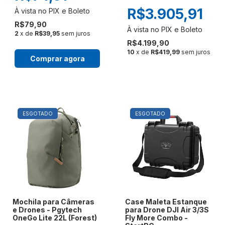
R$3.905,91
R$79,90
2
x de
R$39,95
sem juros
R$4.199,90
10
x de
R$419,99
sem juros
Comprar agora
ESGOTADO
ESGOTADO
Mochila para Câmeras
Case Maleta Estanque
e Drones - Pgytech
para Drone DJI Air 3/3S
OneGo Lite 22L (Forest)
Fly More Combo -