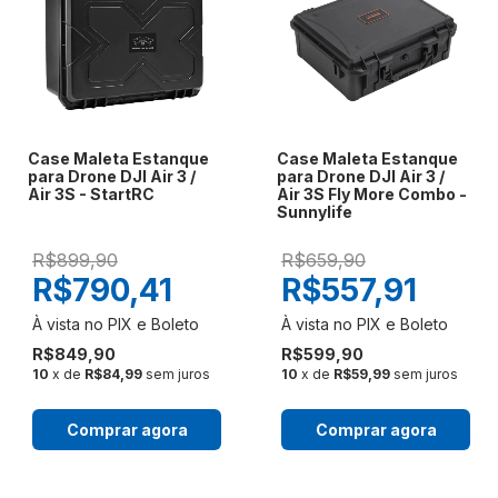
Case Maleta Estanque
Case Maleta Estanque
para Drone DJI Air 3 /
para Drone DJI Air 3 /
Air 3S - StartRC
Air 3S Fly More Combo -
Sunnylife
R$899,90
R$659,90
R$790,41
R$557,91
R$849,90
R$599,90
10
x de
R$84,99
sem juros
10
x de
R$59,99
sem juros
Comprar agora
Comprar agora