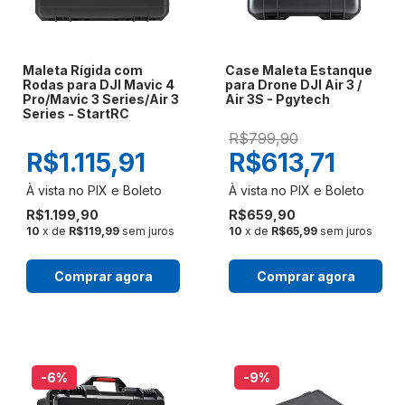
Maleta Rígida com
Case Maleta Estanque
Rodas para DJI Mavic 4
para Drone DJI Air 3 /
Pro/Mavic 3 Series/Air 3
Air 3S - Pgytech
Series - StartRC
R$799,90
R$1.115,91
R$613,71
R$1.199,90
R$659,90
10
x de
R$119,99
sem juros
10
x de
R$65,99
sem juros
Comprar agora
Comprar agora
-6
%
-9
%