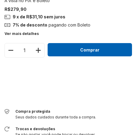
R$279,90
9
x de
R$31,10
sem juros
7% de desconto
pagando com Boleto
Ver mais detalhes
Meios de envio
Alterar CEP
Entregas para o CEP:
Calcular
Faça login
e use seus dados de entrega
Não sei meu CEP
Compra protegida
Seus dados cuidados durante toda a compra.
Trocas e devoluções
Se não gostar, você pode trocar ou devolver.