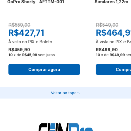
GoPro Shorty - AFTTM-001
Similares 1,22m
R$559,90
R$549,90
R$427,71
R$464,9
R$459,90
R$499,90
10
x de
R$45,99
sem juros
10
x de
R$49,99
se
Comprar agora
Compra
Voltar ao topo