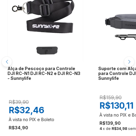
Alça de Pescoço para Controle
Suporte com Alç
DJI RC-N1 DJI RC-N2 e DJI RC-N3
para Controle DJI
- Sunnylife
Sunnylife
R$159,90
R$39,90
R$130,11
R$32,46
R$139,90
R$34,90
4
x de
R$34,98
sem 