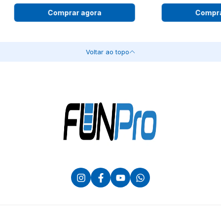
Comprar agora
Compra
Voltar ao topo