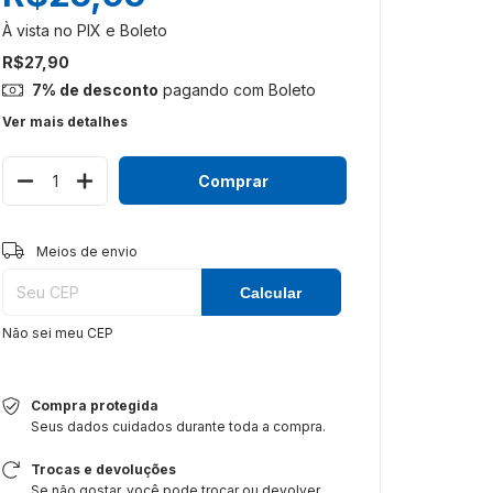
R$27,90
7% de desconto
pagando com Boleto
Ver mais detalhes
Alterar CEP
Entregas para o CEP:
Meios de envio
Calcular
Não sei meu CEP
Compra protegida
Seus dados cuidados durante toda a compra.
Trocas e devoluções
Se não gostar, você pode trocar ou devolver.