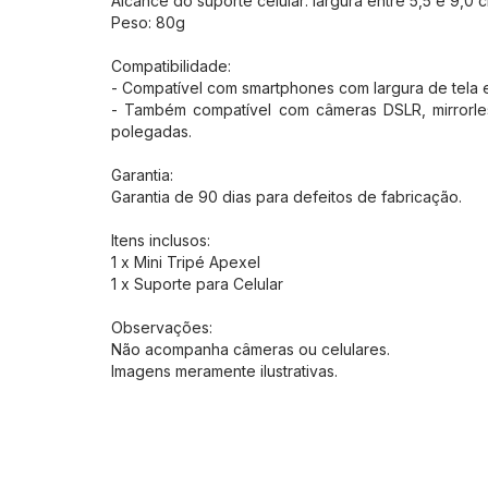
Alcance do suporte celular: largura entre 5,5 e 9,0 c
Peso: 80g
Compatibilidade:
- Compatível com smartphones com largura de tela e
- Também compatível com câmeras DSLR, mirrorles
polegadas.
Garantia:
Garantia de 90 dias para defeitos de fabricação.
Itens inclusos:
1 x Mini Tripé Apexel
1 x Suporte para Celular
Observações:
Não acompanha câmeras ou celulares.
Imagens meramente ilustrativas.