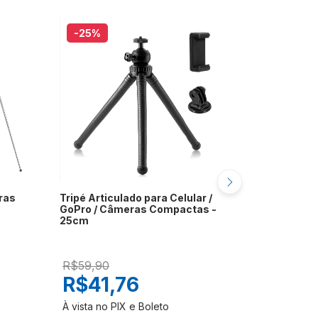
-25
%
-33
%
ras
Tripé Articulado para Celular /
Tripé para
GoPro / Câmeras Compactas -
Compactas
25cm
Direcional
R$59,90
R$74,90
R$41,76
R$46