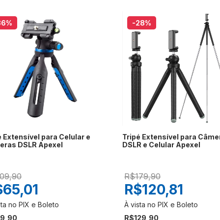
36
%
-28
%
é Extensível para Celular e
Tripé Extensível para Câme
eras DSLR Apexel
DSLR e Celular Apexel
09,90
R$179,90
$65,01
R$120,81
9,90
R$129,90