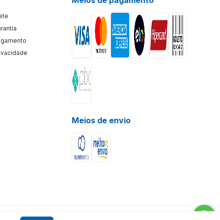
rete
arantia
Pagamento
rivacidade
Meios de envio