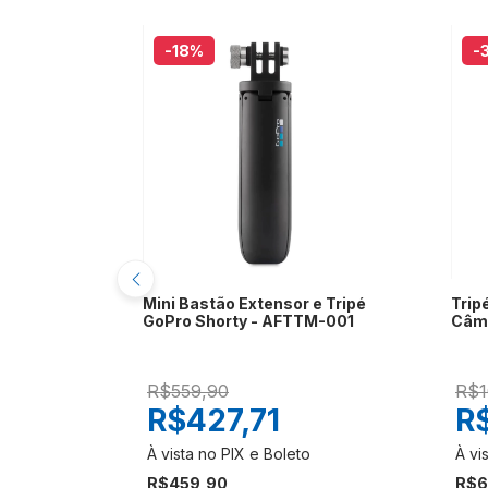
-18
%
-
lular e
Mini Bastão Extensor e Tripé
Trip
xel
GoPro Shorty - AFTTM-001
Câm
R$559,90
R$1
R$427,71
R
R$459,90
R$6