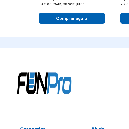
s
10
x de
R$45,99
sem juros
2
x 
ora
Comprar agora
Categorias
Ajuda