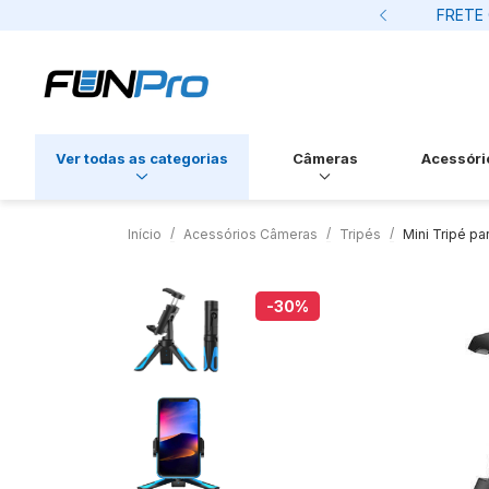
os cartão de credito
FRETE 
Ver todas as categorias
Câmeras
Acessóri
Início
Acessórios Câmeras
Tripés
Mini Tripé pa
-30
%