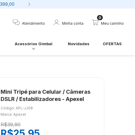
$399,00
7% desconto no boleto 
0
Atendimento
Minha conta
Meu carrinho
Acessórios Gimbal
Novidades
OFERTAS
Mini Tripé para Celular / Câmeras
DSLR / Estabilizadores - Apexel
Código: APL-JJ08
Marca: Apexel
R$39,90
R$25,95