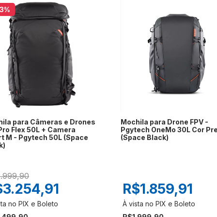
13
%
ila para Câmeras e Drones
Mochila para Drone FPV -
ro Flex 50L + Camera
Pgytech OneMo 30L Cor Pr
rt M - Pgytech 50L (Space
(Space Black)
k)
.999,90
$3.254,91
R$1.859,91
.499,90
R$1.999,90