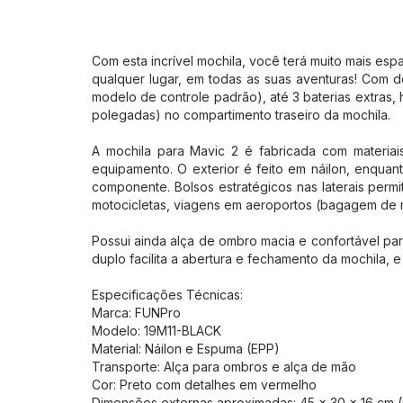
Com esta incrível mochila, você terá muito mais es
qualquer lugar, em todas as suas aventuras! Com d
modelo de controle padrão), até 3 baterias extras, 
polegadas) no compartimento traseiro da mochila.
A mochila para Mavic 2 é fabricada com materiais
equipamento. O exterior é feito em náilon, enquan
componente. Bolsos estratégicos nas laterais permi
motocicletas, viagens em aeroportos (bagagem de m
Possui ainda alça de ombro macia e confortável par
duplo facilita a abertura e fechamento da mochila,
Especificações Técnicas:
Marca: FUNPro
Modelo: 19M11-BLACK
Material: Náilon e Espuma (EPP)
Transporte: Alça para ombros e alça de mão
Cor: Preto com detalhes em vermelho
Dimensões externas aproximadas: 45 x 30 x 16 cm (