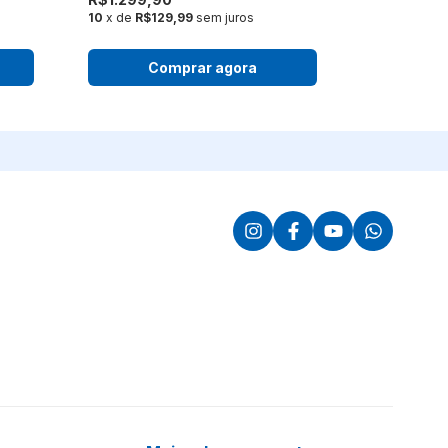
10
x de
R$129,99
sem juros
10
x de
R$35
Comprar agora
Co