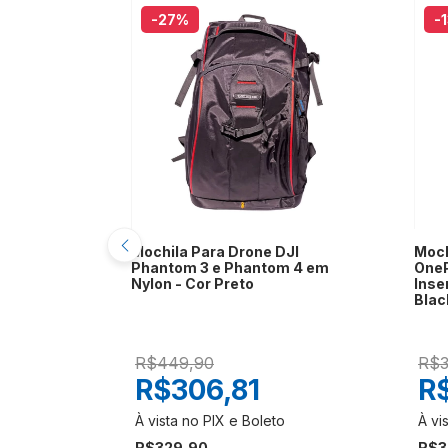
-27
%
-
 30L Space
Mochila Para Drone DJI
Moch
e Drones -
Phantom 3 e Phantom 4 em
OneP
Nylon - Cor Preto
Inse
Blac
R$449,90
R$3
1
R$306,81
R
R$329,90
R$3