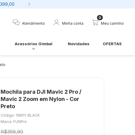
$399,00
7% desconto no boleto 
0
Atendimento
Minha conta
Meu carrinho
Acessórios Gimbal
Novidades
OFERTAS
eto
Mochila para DJI Mavic 2 Pro /
Mavic 2 Zoom em Nylon - Cor
Preto
Código: 19M11-BLACK
Marca: FUNPro
R$359,90