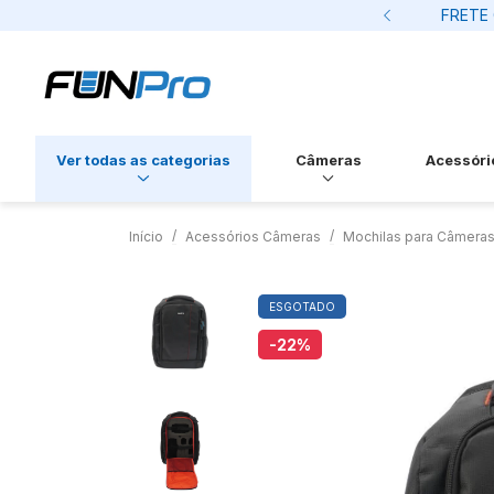
os cartão de credito
FRETE 
Ver todas as categorias
Câmeras
Acessóri
Início
Acessórios Câmeras
Mochilas para Câmeras
ESGOTADO
-22
%