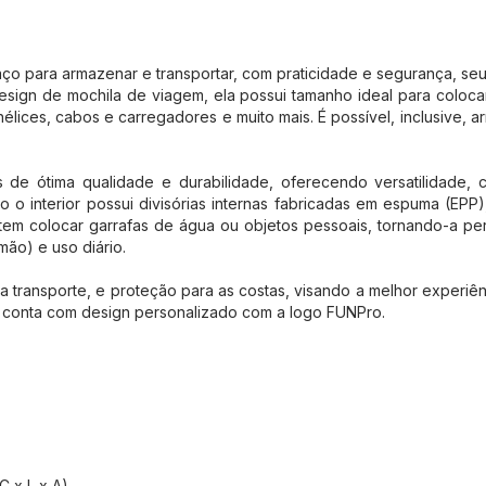
paço para armazenar e transportar, com praticidade e segurança, se
esign de mochila de viagem, ela possui tamanho ideal para colocar
hélices, cabos e carregadores e muito mais. É possível, inclusive, 
 de ótima qualidade e durabilidade, oferecendo versatilidade, c
to o interior possui divisórias internas fabricadas em espuma (EP
tem colocar garrafas de água ou objetos pessoais, tornando-a perf
ão) e uso diário.
a transporte, e proteção para as costas, visando a melhor experiên
 e conta com design personalizado com a logo FUNPro.
C x L x A)