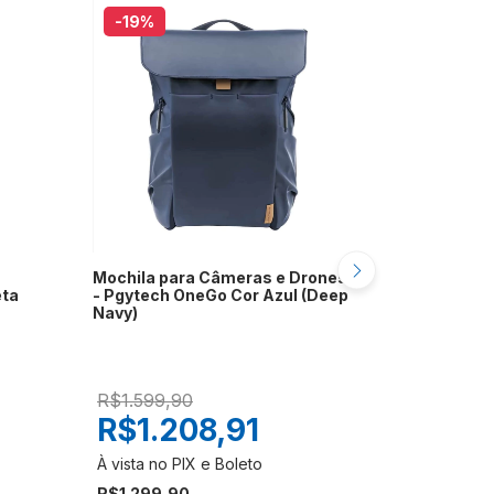
-19
%
-28
%
Mochila para Câmeras e Drones
Mochila pa
eta
- Pgytech OneGo Cor Azul (Deep
More Combo
Navy)
R$1.599,90
R$499,9
R$1.208,91
R$33
R$1.299,90
R$359,90