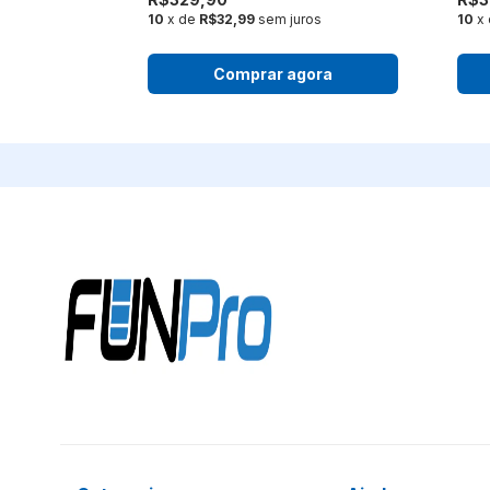
uros
10
x de
R$32,99
sem juros
10
x
ora
Comprar agora