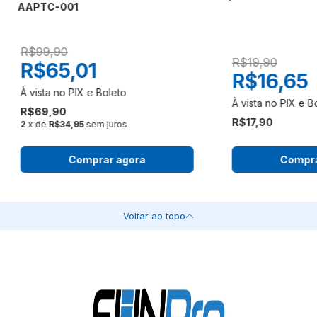
AAPTC-001
R$99,90
R$19,90
R$65,01
R$16,65
R$69,90
R$17,90
2
x de
R$34,95
sem juros
Comprar agora
Compra
Voltar ao topo