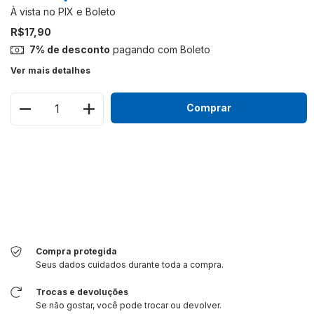
R$17,90
7% de desconto
pagando com Boleto
Ver mais detalhes
Meios de envio
Alterar CEP
Entregas para o CEP:
Calcular
Faça login
e use seus dados de entrega
Não sei meu CEP
Compra protegida
Seus dados cuidados durante toda a compra.
Trocas e devoluções
Se não gostar, você pode trocar ou devolver.