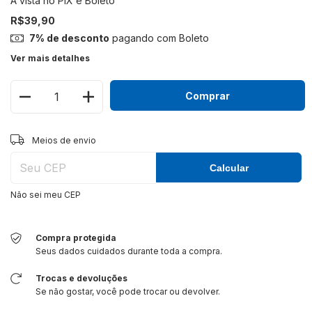
R$39,90
7% de desconto
pagando com Boleto
Ver mais detalhes
Alterar CEP
Entregas para o CEP:
Meios de envio
Calcular
Não sei meu CEP
Compra protegida
Seus dados cuidados durante toda a compra.
Trocas e devoluções
Se não gostar, você pode trocar ou devolver.