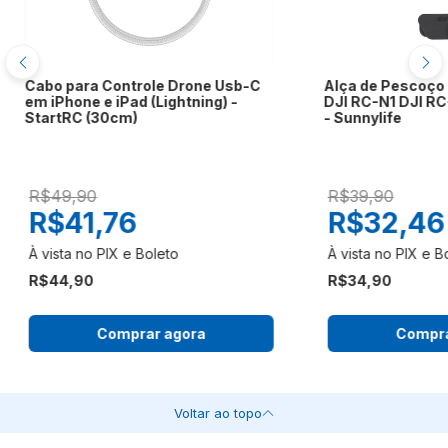
Cabo para Controle Drone Usb-C
Alça de Pescoço 
em iPhone e iPad (Lightning) -
DJI RC-N1 DJI RC
StartRC (30cm)
- Sunnylife
R$49,90
R$39,90
R$41,76
R$32,46
R$44,90
R$34,90
Comprar agora
Compra
Voltar ao topo