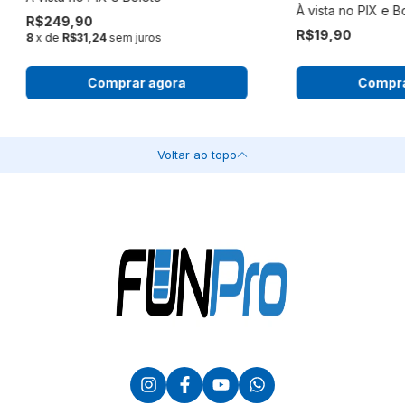
R$249,90
R$19,90
8
x de
R$31,24
sem juros
Comprar agora
Compra
Voltar ao topo